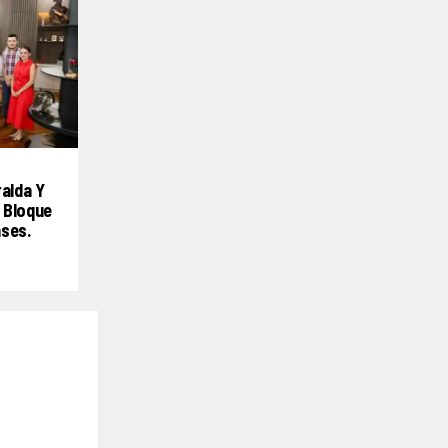
ralda Y
 Bloque
nses.