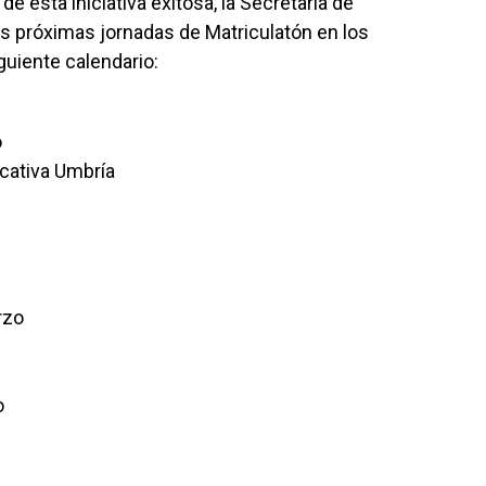
e esta iniciativa exitosa, la Secretaría de
as próximas jornadas de Matriculatón en los
guiente calendario:
o
cativa Umbría
rzo
o