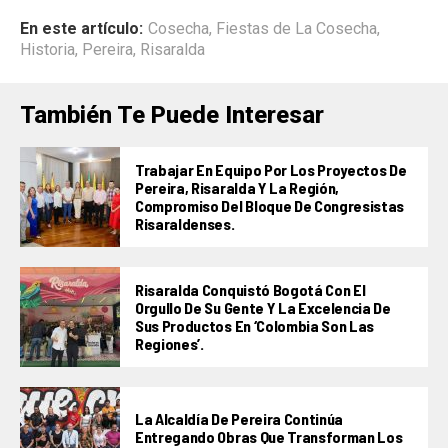
En este artículo:
Cosecha
,
Fiestas de La Cosecha
,
Historia
,
Pereira
,
Risaralda
También Te Puede Interesar
Trabajar En Equipo Por Los Proyectos De
Pereira, Risaralda Y La Región,
Compromiso Del Bloque De Congresistas
Risaraldenses.
Risaralda Conquistó Bogotá Con El
Orgullo De Su Gente Y La Excelencia De
Sus Productos En ‘Colombia Son Las
Regiones’.
La Alcaldía De Pereira Continúa
Entregando Obras Que Transforman Los