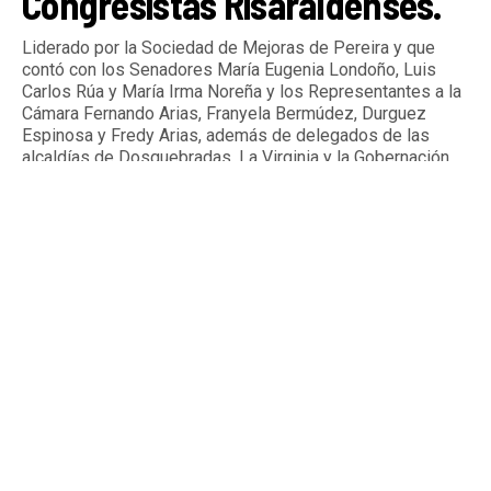
Congresistas Risaraldenses.
Liderado por la Sociedad de Mejoras de Pereira y que
contó con los Senadores María Eugenia Londoño, Luis
Carlos Rúa y María Irma Noreña y los Representantes a la
Cámara Fernando Arias, Franyela Bermúdez, Durguez
Espinosa y Fredy Arias, además de delegados de las
alcaldías de Dosquebradas, La Virginia y la Gobernación
de Risaralda.
By
Tardeando.com
Published
10 horas ago