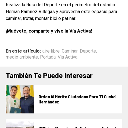
Realiza la Ruta del Deporte en el perímetro del estadio
Hernán Ramírez Villegas y aprovecha este espacio para
caminar, trotar, montar bici o patinar.
¡Muévete, comparte y vive la Vía Activa!
En este artículo:
aire libre
,
Caminar
,
Deporte
,
medio ambiente
,
Portada
,
Via Activa
También Te Puede Interesar
Orden Al Mérito Ciudadano Para ‘El Cucho’
Hernández