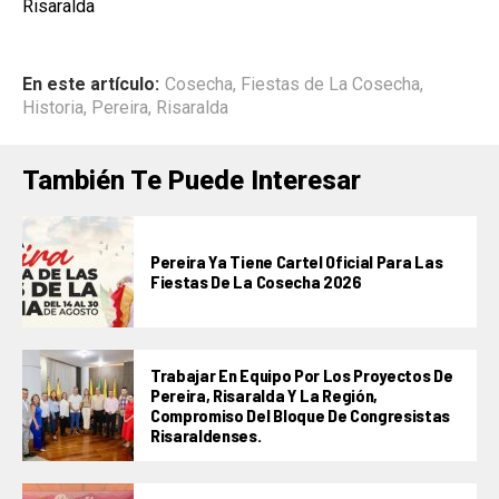
Risaralda
En este artículo:
Cosecha
,
Fiestas de La Cosecha
,
Historia
,
Pereira
,
Risaralda
También Te Puede Interesar
Pereira Ya Tiene Cartel Oficial Para Las
Fiestas De La Cosecha 2026
Trabajar En Equipo Por Los Proyectos De
Pereira, Risaralda Y La Región,
Compromiso Del Bloque De Congresistas
Risaraldenses.