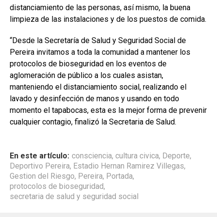
distanciamiento de las personas, así mismo, la buena
limpieza de las instalaciones y de los puestos de comida.
“Desde la Secretaría de Salud y Seguridad Social de
Pereira invitamos a toda la comunidad a mantener los
protocolos de bioseguridad en los eventos de
aglomeración de público a los cuales asistan,
manteniendo el distanciamiento social, realizando el
lavado y desinfección de manos y usando en todo
momento el tapabocas, esta es la mejor forma de prevenir
cualquier contagio, finalizó la Secretaria de Salud.
En este artículo:
consciencia
,
cultura civica
,
Deporte
,
Deportivo Pereira
,
Estadio Hernan Ramirez Villegas
,
Gestion del Riesgo
,
Pereira
,
Portada
,
protocolos de bioseguridad
,
secretaria de salud y seguridad social