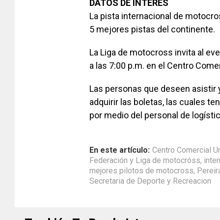
DATOS DE INTERÉS
La pista internacional de motocro
5 mejores pistas del continente.
La Liga de motocross invita al e
a las 7:00 p.m. en el Centro Come
Las personas que deseen asistir y
adquirir las boletas, las cuales t
por medio del personal de logístic
En este artículo:
Centro Comercial U
Federación y Liga de motocróss
,
inte
mejores pilotos de motocross
,
Pereir
Secretaria de Deporte y Recreacion