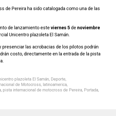
ss de Pereira ha sido catalogada como una de las
vento de lanzamiento este
viernes
5
de
noviembre
rcial Unicentro plazoleta El Samán.
 presenciar las acrobacias de los pilotos podrán
endrán costo, directamente en la entrada de la pista
a.
nicentro plazoleta El Samán
,
Deporte
,
rnacional de Motocross
,
latinoamerica
,
a
,
pista internacional de motocross de Pereira
,
Portada
,