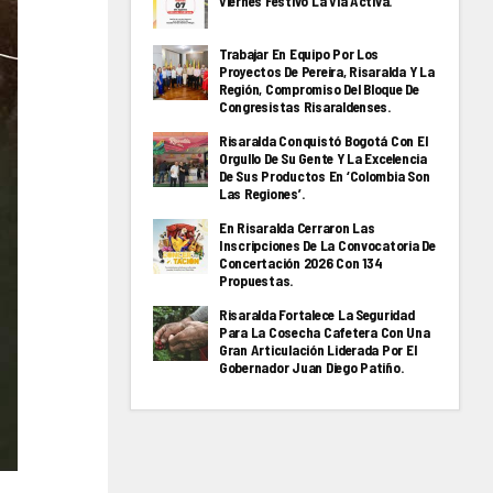
Viernes Festivo La Via Activa.
Trabajar En Equipo Por Los
Proyectos De Pereira, Risaralda Y La
Región, Compromiso Del Bloque De
Congresistas Risaraldenses.
Risaralda Conquistó Bogotá Con El
Orgullo De Su Gente Y La Excelencia
De Sus Productos En ‘Colombia Son
Las Regiones’.
En Risaralda Cerraron Las
Inscripciones De La Convocatoria De
Concertación 2026 Con 134
Propuestas.
Risaralda Fortalece La Seguridad
Para La Cosecha Cafetera Con Una
Gran Articulación Liderada Por El
Gobernador Juan Diego Patiño.