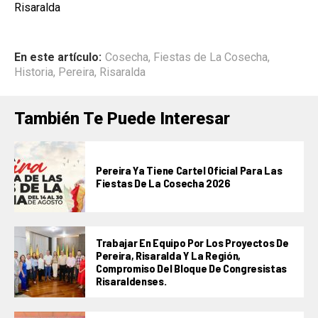
Risaralda
En este artículo:
Cosecha
,
Fiestas de La Cosecha
,
Historia
,
Pereira
,
Risaralda
También Te Puede Interesar
Pereira Ya Tiene Cartel Oficial Para Las
Fiestas De La Cosecha 2026
Trabajar En Equipo Por Los Proyectos De
Pereira, Risaralda Y La Región,
Compromiso Del Bloque De Congresistas
Risaraldenses.