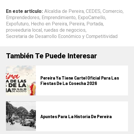
En este artículo:
Alcaldia de Pereira
,
CEDES
,
Comercio
,
Emprendedores
,
Emprendimiento
,
ExpoCamello
,
Expofuturo
,
Hecho en Pereira
,
Pereira
,
Portada
,
proveeduria local
,
ruedas de negocios
,
Secretaria de Desarrollo Económico y Competitividad
También Te Puede Interesar
Pereira Ya Tiene Cartel Oficial Para Las
Fiestas De La Cosecha 2026
Apuntes Para La Historia De Pereira