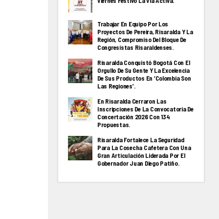
Viernes Festivo La Via Activa.
Trabajar En Equipo Por Los
Proyectos De Pereira, Risaralda Y La
Región, Compromiso Del Bloque De
Congresistas Risaraldenses.
Risaralda Conquistó Bogotá Con El
Orgullo De Su Gente Y La Excelencia
De Sus Productos En ‘Colombia Son
Las Regiones’.
En Risaralda Cerraron Las
Inscripciones De La Convocatoria De
Concertación 2026 Con 134
Propuestas.
Risaralda Fortalece La Seguridad
Para La Cosecha Cafetera Con Una
Gran Articulación Liderada Por El
Gobernador Juan Diego Patiño.