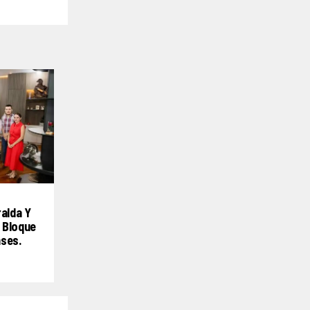
ralda Y
 Bloque
nses.