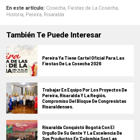
En este artículo:
Cosecha
,
Fiestas de La Cosecha
,
Historia
,
Pereira
,
Risaralda
También Te Puede Interesar
Pereira Ya Tiene Cartel Oficial Para Las
Fiestas De La Cosecha 2026
Trabajar En Equipo Por Los Proyectos De
Pereira, Risaralda Y La Región,
Compromiso Del Bloque De Congresistas
Risaraldenses.
Risaralda Conquistó Bogotá Con El
Orgullo De Su Gente Y La Excelencia De
Sus Productos En ‘Colombia Son Las