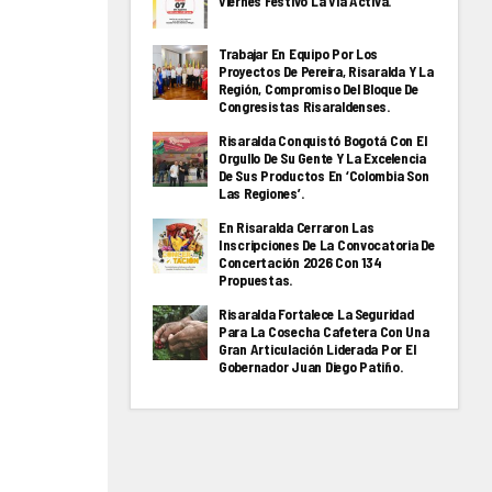
Viernes Festivo La Via Activa.
Trabajar En Equipo Por Los
Proyectos De Pereira, Risaralda Y La
Región, Compromiso Del Bloque De
Congresistas Risaraldenses.
Risaralda Conquistó Bogotá Con El
Orgullo De Su Gente Y La Excelencia
De Sus Productos En ‘Colombia Son
Las Regiones’.
En Risaralda Cerraron Las
Inscripciones De La Convocatoria De
Concertación 2026 Con 134
Propuestas.
Risaralda Fortalece La Seguridad
Para La Cosecha Cafetera Con Una
Gran Articulación Liderada Por El
Gobernador Juan Diego Patiño.