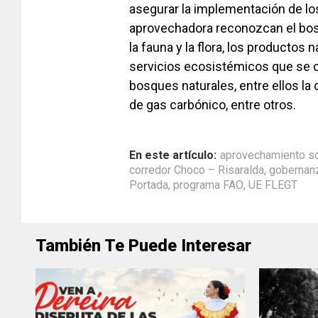
asegurar la implementación de lo
aprovechadora reconozcan el bo
la fauna y la flora, los productos
servicios ecosistémicos que se o
bosques naturales, entre ellos la c
de gas carbónico, entre otros.
En este artículo:
aprovechamiento so
corredor Choco – Risaralda
,
gobernanz
Portada
,
programa FAO
,
UE FLEGT
También Te Puede Interesar