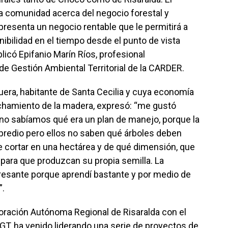
 la comunidad acerca del negocio forestal y
presenta un negocio rentable que le permitirá a
bilidad en el tiempo desde el punto de vista
icó Epifanio Marín Ríos, profesional
de Gestión Ambiental Territorial de la CARDER.
uera, habitante de Santa Cecilia y cuya economía
echamiento de la madera, expresó: “me gustó
no sabíamos qué era un plan de manejo, porque la
 predio pero ellos no saben qué árboles deben
e cortar en una hectárea y de qué dimensión, que
para que produzcan su propia semilla. La
resante porque aprendí bastante y por medio de
”.
oración Autónoma Regional de Risaralda con el
T, ha venido liderando una serie de proyectos de