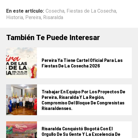
En este artículo:
Cosecha
,
Fiestas de La Cosecha
,
Historia
,
Pereira
,
Risaralda
También Te Puede Interesar
Pereira Ya Tiene Cartel Oficial Para Las
Fiestas De La Cosecha 2026
Trabajar En Equipo Por Los Proyectos De
Pereira, Risaralda Y La Región,
Compromiso Del Bloque De Congresistas
Risaraldenses.
Risaralda Conquistó Bogotá Con El
Orgullo De Su Gente Y La Excelencia De