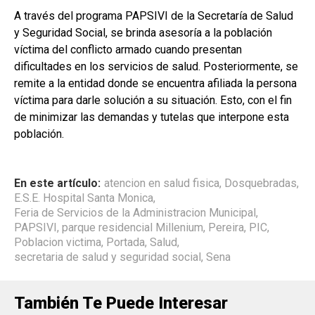
A través del programa PAPSIVI de la Secretaría de Salud
y Seguridad Social, se brinda asesoría a la población
víctima del conflicto armado cuando presentan
dificultades en los servicios de salud. Posteriormente, se
remite a la entidad donde se encuentra afiliada la persona
víctima para darle solución a su situación. Esto, con el fin
de minimizar las demandas y tutelas que interpone esta
población.
En este artículo:
atencion en salud fisica
,
Dosquebradas
,
E.S.E. Hospital Santa Monica
,
Feria de Servicios de la Administracion Municipal
,
PAPSIVI
,
parque residencial Millenium
,
Pereira
,
PIC
,
Poblacion victima
,
Portada
,
Salud
,
secretaria de salud y seguridad social
,
Sena
También Te Puede Interesar