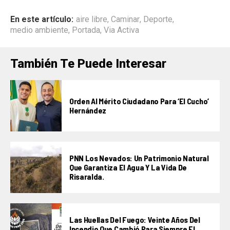
En este artículo:
aire libre
,
Caminar
,
Deporte
,
medio ambiente
,
Portada
,
Via Activa
También Te Puede Interesar
Orden Al Mérito Ciudadano Para ‘El Cucho’
Hernández
PNN Los Nevados: Un Patrimonio Natural
Que Garantiza El Agua Y La Vida De
Risaralda.
Las Huellas Del Fuego: Veinte Años Del
Incendio Que Cambió Para Siempre El