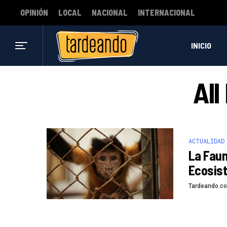
OPINIÓN
LOCAL
NACIONAL
INTERNACIONAL
INICIO
All
ACTUALIDAD
La Faun
Ecosis
Tardeando.c