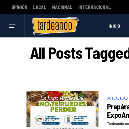
OPINIÓN
LOCAL
NACIONAL
INTERNACIONAL
INICIO
All Posts Tagge
ACTUALIDAD
Prepára
ExpoAmb
Tardeando.c